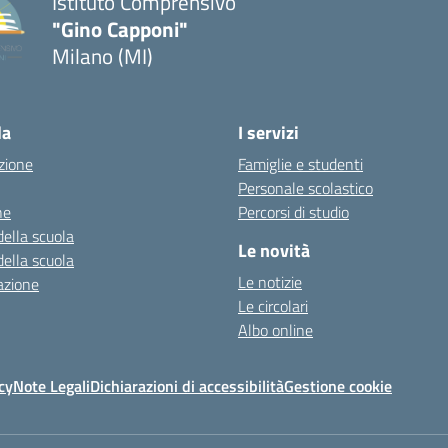
Istituto Comprensivo
"Gino Capponi"
Milano (MI)
la
I servizi
zione
Famiglie e studenti
Personale scolastico
ne
Percorsi di studio
della scuola
Le novità
della scuola
Le notizie
azione
Le circolari
Albo online
cy
Note Legali
Dichiarazioni di accessibilità
Gestione cookie