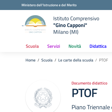
Vai ai contenuti
Vai al menu di navigazione
Vai al footer
Ministero dell'Istruzione e del Merito
Istituto Comprensivo
"Gino Capponi"
Milano (MI)
Scuola
Servizi
Novità
Didattica
Home
Scuola
Le carte della scuola
PTOF
Documento didattico
PTOF
Piano Triennale 