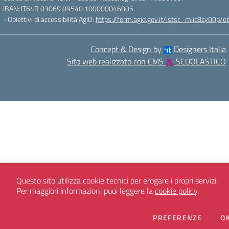
IBAN: IT64R 03069 09540 100000046005
- Obiettivi di accessibilità AgID:
https://form.agid.gov.it/istsc_miic8cy00p/ob
Concept & Design by
Designers Italia
Sito web realizzato con CMS
SCUOLASTICO
Questo sito utilizza cookie tecnici per erogare i propri servizi.
Per maggiori informazioni puoi leggere la
cookie policy
.
DEI CO
PREFERENZE
O