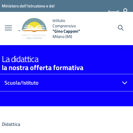
Vai ai contenuti
Vai al menu di navigazione
Vai al footer
Ministero dell'Istruzione e del
Accedi
Merito
Istituto
Comprensivo
"Gino Capponi"
Milano (MI)
La didattica
la nostra offerta formativa
Scuola/Istituto
Didattica