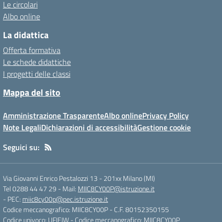
Le circolari
Albo online
La didattica
Offerta formativa
Le schede didattiche
I progetti delle classi
Mappa del sito
Amministrazione Trasparente
Albo online
Privacy Policy
Note Legali
Dichiarazioni di accessibilità
Gestione cookie
Seguici su:
Via Giovanni Enrico Pestalozzi 13
-
201xx Milano (MI)
Tel 0288 44 47 29
- Mail:
MIIC8CY00P@istruzione.it
- PEC:
miic8cy00p@pec.istruzione.it
Codice meccanografico: MIIC8CY00P
- C.F. 80152350155
Codice univoco: UFIEIW
- Codice meccanografico: MIIC8CY00P