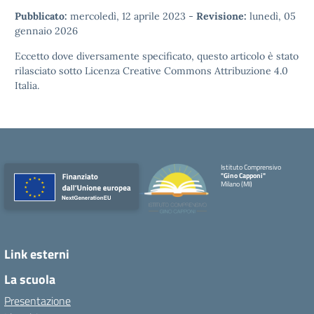
Pubblicato:
mercoledì, 12 aprile 2023
-
Revisione:
lunedì, 05
gennaio 2026
Eccetto dove diversamente specificato, questo articolo è stato
rilasciato sotto
Licenza Creative Commons Attribuzione 4.0
Italia.
Istituto Comprensivo
"Gino Capponi"
Milano (MI)
Link esterni
La scuola
Presentazione