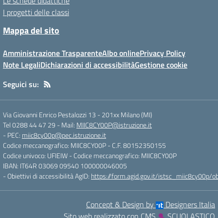
Le schede didattiche
I progetti delle classi
Mappa del sito
Amministrazione Trasparente
Albo online
Privacy Policy
Note Legali
Dichiarazioni di accessibilità
Gestione cookie
Seguici su:
Via Giovanni Enrico Pestalozzi 13
-
201xx Milano (MI)
Tel 0288 44 47 29
- Mail:
MIIC8CY00P@istruzione.it
- PEC:
miic8cy00p@pec.istruzione.it
Codice meccanografico: MIIC8CY00P
- C.F. 80152350155
Codice univoco: UFIEIW
- Codice meccanografico: MIIC8CY00P
IBAN: IT64R 03069 09540 100000046005
- Obiettivi di accessibilità AgID:
https://form.agid.gov.it/istsc_miic8cy00p/ob
Concept & Design by
Designers Italia
Sito web realizzato con CMS
SCUOLASTICO