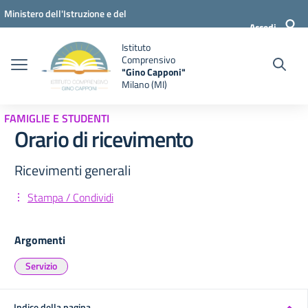
Vai ai contenuti
Vai al menu di navigazione
Vai al footer
Ministero dell'Istruzione e del
Accedi
Merito
Istituto
Comprensivo
"Gino Capponi"
Milano (MI)
FAMIGLIE E STUDENTI
Orario di ricevimento
Ricevimenti generali
Stampa / Condividi
Argomenti
Servizio
Indice della pagina